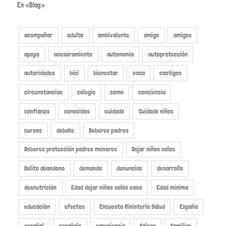
En «Blog»
acompañar
adulto
ambivalente
amigo
amigos
apoyo
asesoramiento
autonomía
autoprotección
autoridades
bici
bienestar
casa
castigos
circunstancias
colegio
como
conciencia
confianza
conocidos
cuidado
Cuidado niños
cursos
debate
Deberes padres
Deberes protección padres menores
Dejar niños solos
Delito abandono
demanda
denuncias
desarrollo
desnutrición
Edad dejar niños solos casa
Edad mínima
educación
efectos
Encuesta Ministerio Salud
España
español
española
experiencia
falsas
familias