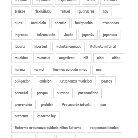
físicos
flexibilidad
fútbol
guardería
hay
hijos
homicidio
horario
indignación
infundadas
ingresos
intromisión
Japón
japonés
japonesa
laboral
libertad
malintencionada
Maltrato infantil
medidas
menores
negativos
niñ
niña
niños
norma
normal
Normas cuidado niños
ños
obligación
omisión
Ordenanza municipal
padres
parental
parque
persona
personalidad
prevención
prohibir
Protección infantil
qué
reforma
Reforma ley
Reforma ordenanza cuidado niños Saitama
responsabilidades