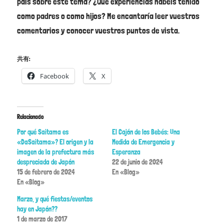
país sobre este tema? ¿Qué experiencias habéis tenido
como padres o como hijos? Me encantaría leer vuestros
comentarios y conocer vuestros puntos de vista.
共有:
Facebook
X
Relacionado
Por qué Saitama es
El Cajón de los Bebés: Una
«DaSaitama»? El origen y la
Medida de Emergencia y
imagen de la prefectura más
Esperanza
despreciada de Japón
22 de junio de 2024
15 de febrero de 2024
En «Blog»
En «Blog»
Marzo, y qué fiestas/eventos
hay en Japón??
1 de marzo de 2017