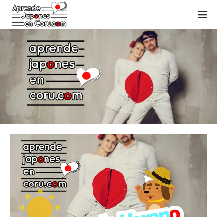
M
EN
U