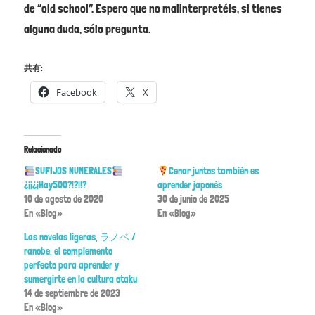
de “old school”. Espero que no malinterpretéis, si tienes
alguna duda, sólo pregunta.
共有:
Facebook
X
Relacionado
SUFIJOS NUMERALES
Cenar juntos también es
¿¡¡¿¡Hay500?!?!!?
aprender japonés
10 de agosto de 2020
30 de junio de 2025
En «Blog»
En «Blog»
Las novelas ligeras, ラノベ /
ranobe, el complemento
perfecto para aprender y
sumergirte en la cultura otaku
14 de septiembre de 2023
En «Blog»