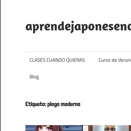
aprendejaponesenc
Clases
particulares
de
CLASES CUANDO QUIERAS
Curso de Veran
japonés
en
Blog
La
Coruña
con
Etiqueta:
plaga moderna
un
profesor
nativo