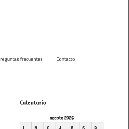
reguntas frecuentes
Contacto
Calentario
agosto 2026
L
M
X
J
V
S
D